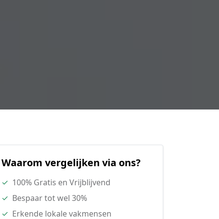
Waarom vergelijken via ons?
✓
100% Gratis en Vrijblijvend
✓
Bespaar tot wel 30%
✓
Erkende lokale vakmensen