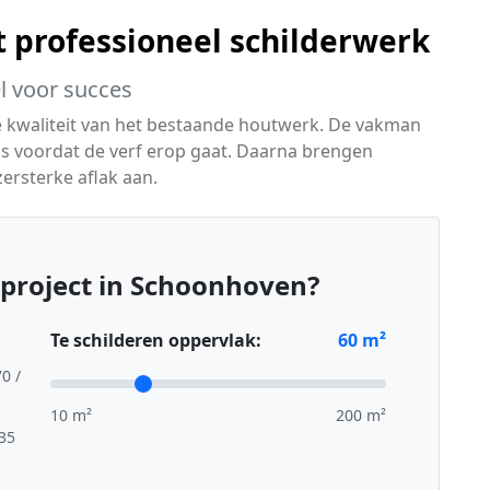
t professioneel schilderwerk
l voor succes
de kwaliteit van het bestaande houtwerk. De vakman
is voordat de verf erop gaat. Daarna brengen
ersterke aflak aan.
project in Schoonhoven?
Te schilderen oppervlak:
60
m²
70 /
10 m²
200 m²
,35