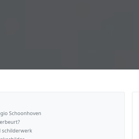
regio Schoonhoven
derbeurt?
l schilderwerk