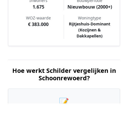
Inwoners
Bouwperiode
1.675
Nieuwbouw (2000+)
WOZ-waarde
Woningtype
€ 383.000
Rijtjeshuis-Dominant
(Kozijnen &
Dakkapellen)
Hoe werkt Schilder vergelijken in
Schoonrewoerd?
📝
1. Plaats uw aanvraag
Vul uw wensen in en beschrijf kort welk