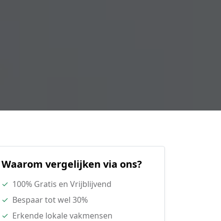
Waarom vergelijken via ons?
✓
100% Gratis en Vrijblijvend
✓
Bespaar tot wel 30%
✓
Erkende lokale vakmensen