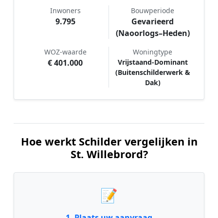
Inwoners
Bouwperiode
9.795
Gevarieerd
(Naoorlogs–Heden)
WOZ-waarde
Woningtype
€ 401.000
Vrijstaand-Dominant
(Buitenschilderwerk &
Dak)
Hoe werkt Schilder vergelijken in
St. Willebrord?
📝
1. Plaats uw aanvraag