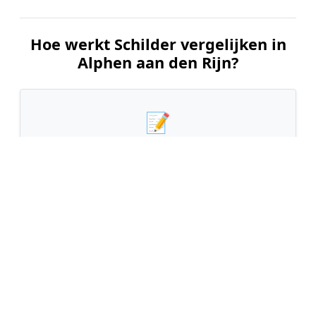
Hoe werkt Schilder vergelijken in
Alphen aan den Rijn?
📝
1. Plaats uw aanvraag
Vul uw wensen in en beschrijf kort welk
schilderwerk u wilt laten uitvoeren. Dit is 100%
gratis en vrijblijvend.
🤝
2. Ontvang offertes