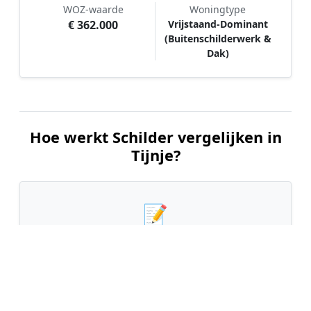
WOZ-waarde
Woningtype
€ 362.000
Vrijstaand-Dominant
(Buitenschilderwerk &
Dak)
Hoe werkt Schilder vergelijken in
Tijnje?
📝
1. Plaats uw aanvraag
Vul uw wensen in en beschrijf kort welk
schilderwerk u wilt laten uitvoeren. Dit is 100%
gratis en vrijblijvend.