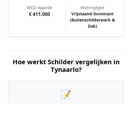
WOZ-waarde
Woningtype
€ 411.000
Vrijstaand-Dominant
(Buitenschilderwerk &
Dak)
Hoe werkt Schilder vergelijken in
Tynaarlo?
📝
1. Plaats uw aanvraag
Vul uw wensen in en beschrijf kort welk
schilderwerk u wilt laten uitvoeren. Dit is 100%
gratis en vrijblijvend.