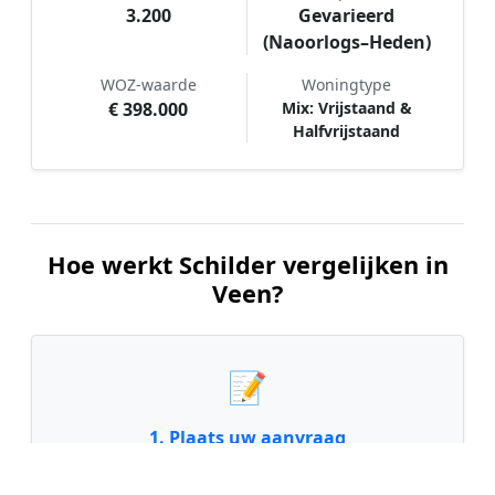
3.200
Gevarieerd
(Naoorlogs–Heden)
WOZ-waarde
Woningtype
€ 398.000
Mix: Vrijstaand &
Halfvrijstaand
Hoe werkt Schilder vergelijken in
Veen?
📝
1. Plaats uw aanvraag
Vul uw wensen in en beschrijf kort welk
schilderwerk u wilt laten uitvoeren. Dit is 100%