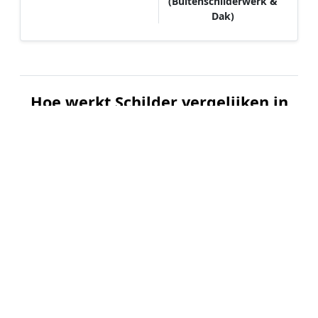
(Buitenschilderwerk &
Dak)
Hoe werkt Schilder vergelijken in
Vinkega?
📝
1. Plaats uw aanvraag
Vul uw wensen in en beschrijf kort welk
schilderwerk u wilt laten uitvoeren. Dit is 100%
gratis en vrijblijvend.