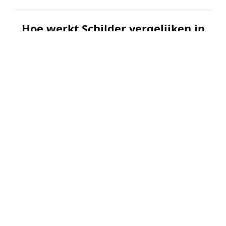
Hoe werkt Schilder vergelijken in
Voerendaal?
📝
1. Plaats uw aanvraag
Vul uw wensen in en beschrijf kort welk
schilderwerk u wilt laten uitvoeren. Dit is 100%
gratis en vrijblijvend.
🤝
2. Ontvang offertes