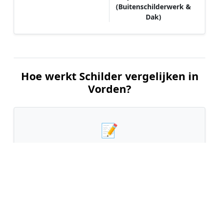
(Buitenschilderwerk &
Dak)
Hoe werkt Schilder vergelijken in
Vorden?
📝
1. Plaats uw aanvraag
Vul uw wensen in en beschrijf kort welk
schilderwerk u wilt laten uitvoeren. Dit is 100%
gratis en vrijblijvend.