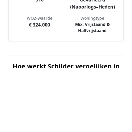
(Naoorlogs–Heden)
WOZ-waarde
Woningtype
€ 324.000
Mix: Vrijstaand &
Halfvrijstaand
Hoe werkt Schilder vergelijken in
Waterlandkerkje?
📝
1. Plaats uw aanvraag
Vul uw wensen in en beschrijf kort welk
schilderwerk u wilt laten uitvoeren. Dit is 100%