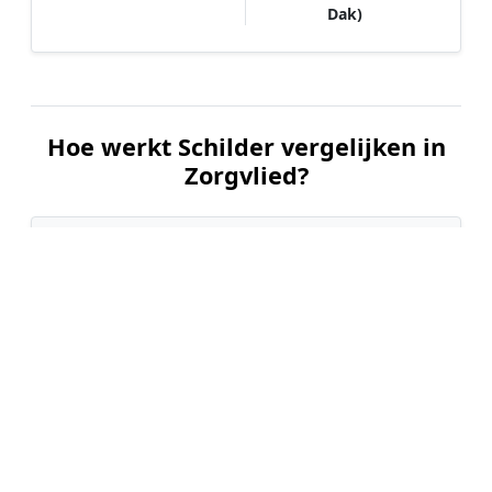
Dak)
Hoe werkt Schilder vergelijken in
Zorgvlied?
📝
1. Plaats uw aanvraag
Vul uw wensen in en beschrijf kort welk
schilderwerk u wilt laten uitvoeren. Dit is 100%
gratis en vrijblijvend.