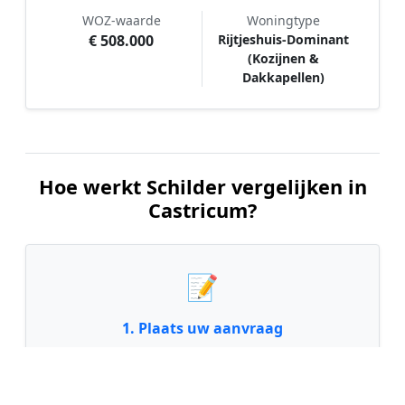
WOZ-waarde
Woningtype
€ 508.000
Rijtjeshuis-Dominant
(Kozijnen &
Dakkapellen)
Hoe werkt Schilder vergelijken in
Castricum?
📝
1. Plaats uw aanvraag
Vul uw wensen in en beschrijf kort welk
schilderwerk u wilt laten uitvoeren. Dit is 100%
gratis en vrijblijvend.