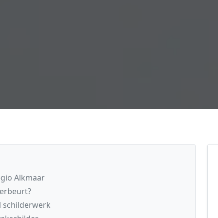
egio Alkmaar
derbeurt?
l schilderwerk