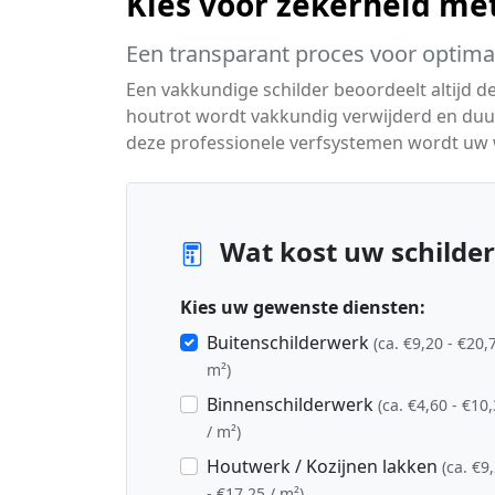
Kies voor zekerheid me
Een transparant proces voor optim
Een vakkundige schilder beoordeelt altijd d
houtrot wordt vakkundig verwijderd en duu
deze professionele verfsystemen wordt uw
Wat kost uw schilder
Kies uw gewenste diensten:
Buitenschilderwerk
(ca. €9,20 - €20,
m²)
Binnenschilderwerk
(ca. €4,60 - €10
/ m²)
Houtwerk / Kozijnen lakken
(ca. €9
- €17,25 / m²)