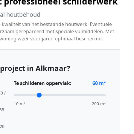
t professioneel schilderwerk
aal houtbehoud
e kwaliteit van het bestaande houtwerk. Eventuele
rzaam gerepareerd met speciale vulmiddelen. Met
 woning weer voor jaren optimaal beschermd.
project in Alkmaar?
Te schilderen oppervlak:
60
m²
70 /
10 m²
200 m²
,35
,20