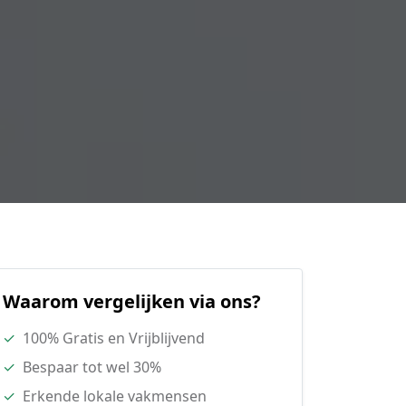
Waarom vergelijken via ons?
✓
100% Gratis en Vrijblijvend
✓
Bespaar tot wel 30%
✓
Erkende lokale vakmensen