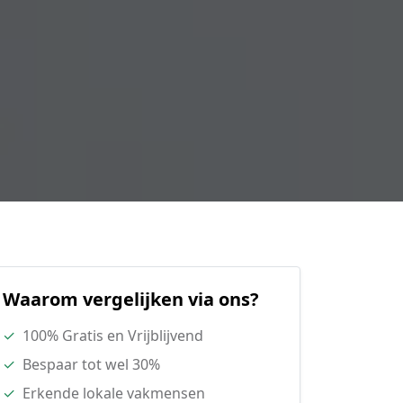
Waarom vergelijken via ons?
✓
100% Gratis en Vrijblijvend
✓
Bespaar tot wel 30%
✓
Erkende lokale vakmensen