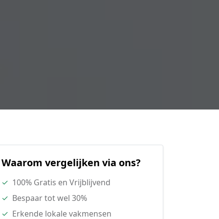
Waarom vergelijken via ons?
✓
100% Gratis en Vrijblijvend
✓
Bespaar tot wel 30%
✓
Erkende lokale vakmensen