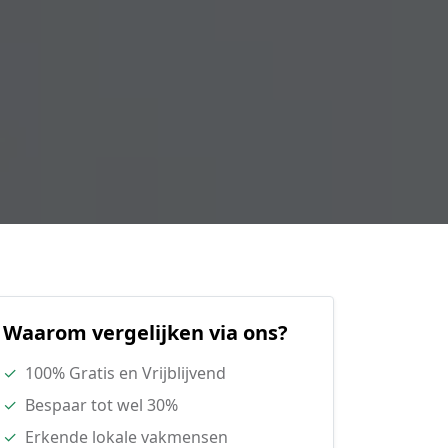
Waarom vergelijken via ons?
✓
100% Gratis en Vrijblijvend
✓
Bespaar tot wel 30%
✓
Erkende lokale vakmensen