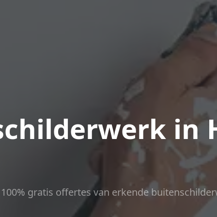
childerwerk in
d
ct 100% gratis offertes van erkende buitenschilder