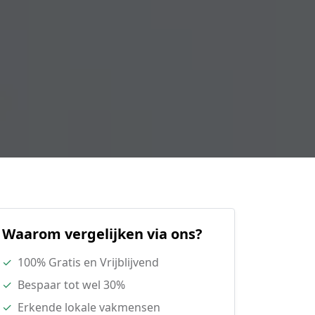
Waarom vergelijken via ons?
✓
100% Gratis en Vrijblijvend
✓
Bespaar tot wel 30%
✓
Erkende lokale vakmensen