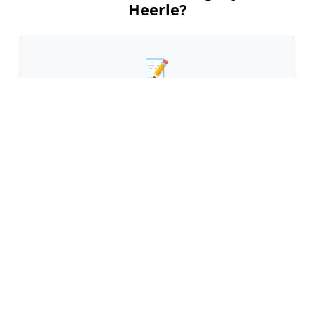
Heerle?
📝
1. Plaats uw aanvraag
Vul uw wensen in en beschrijf kort welk
schilderwerk u wilt laten uitvoeren. Dit is 100%
gratis en vrijblijvend.
🤝
2. Ontvang offertes
Kom in contact met maximaal 3 erkende en
gecontroleerde schilders uit regio Heerle.