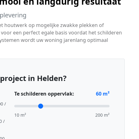
ooi en langdurig resultaat
oplevering
het houtwerk op mogelijke zwakke plekken of
oor een perfect egale basis voordat het schilderen
systemen wordt uw woning jarenlang optimaal
project in Helden?
Te schilderen oppervlak:
60
m²
00 /
10 m²
200 m²
0 /
,00