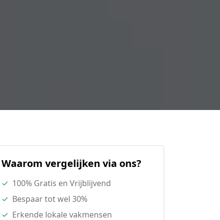
Waarom vergelijken via ons?
✓
100% Gratis en Vrijblijvend
✓
Bespaar tot wel 30%
✓
Erkende lokale vakmensen