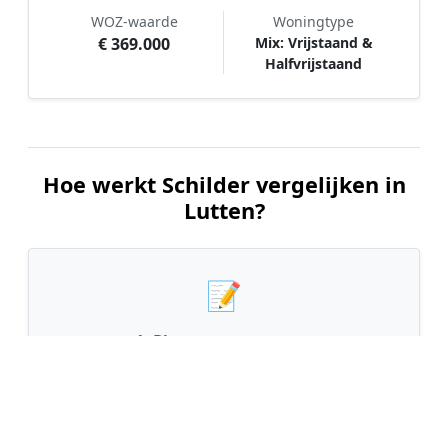
WOZ-waarde
Woningtype
€ 369.000
Mix: Vrijstaand &
Halfvrijstaand
Hoe werkt Schilder vergelijken in
Lutten?
📝
1. Plaats uw aanvraag
Vul uw wensen in en beschrijf kort welk
schilderwerk u wilt laten uitvoeren. Dit is 100%
gratis en vrijblijvend.