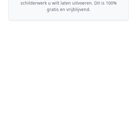
schilderwerk u wilt laten uitvoeren. Dit is 100%
gratis en vrijblijvend.
🤝
2. Ontvang offertes
Kom in contact met maximaal 3 erkende en
gecontroleerde schilders uit regio Nieuw-
Vossemeer.
💰
3. Vergelijk & Bespaar
Vergelijk de prijzen en garanties, kies de beste