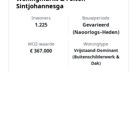
Sintjohannesga
Inwoners
Bouwperiode
1.225
Gevarieerd
(Naoorlogs–Heden)
WOZ-waarde
Woningtype
€ 367.000
Vrijstaand-Dominant
(Buitenschilderwerk &
Dak)
Hoe werkt Schilder vergelijken in
Sintjohannesga?
📝