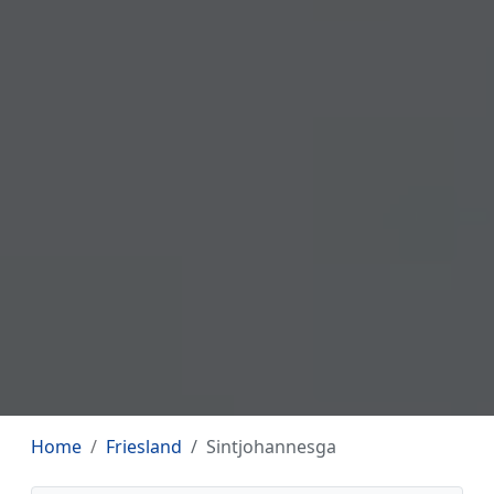
Home
Friesland
Sintjohannesga