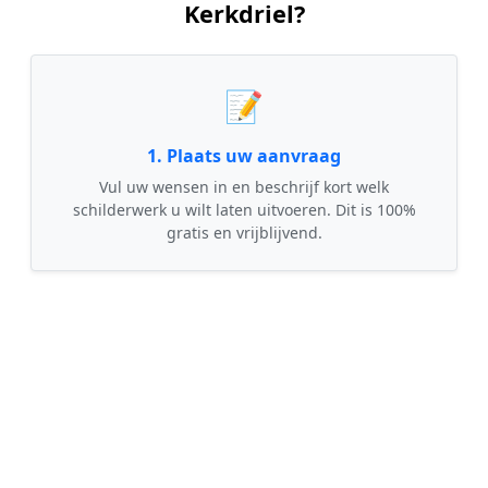
Kerkdriel?
📝
1. Plaats uw aanvraag
Vul uw wensen in en beschrijf kort welk
schilderwerk u wilt laten uitvoeren. Dit is 100%
gratis en vrijblijvend.
🤝
2. Ontvang offertes
Kom in contact met maximaal 3 erkende en
gecontroleerde schilders uit regio Kerkdriel.