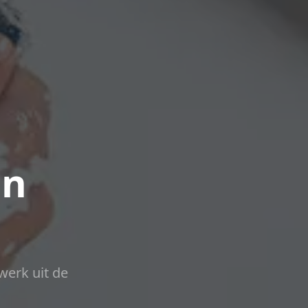
in
werk uit de