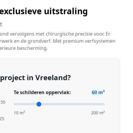
xclusieve uitstraling
t
nd vervolgens met chirurgische precisie voor. Er
urwerk en de grondverf. Met premium verfsystemen
perieure bescherming.
project in Vreeland?
Te schilderen oppervlak:
60
m²
,50
10 m²
200 m²
,25