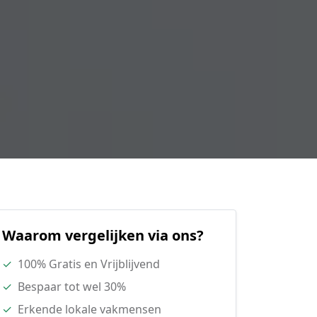
Waarom vergelijken via ons?
✓
100% Gratis en Vrijblijvend
✓
Bespaar tot wel 30%
✓
Erkende lokale vakmensen