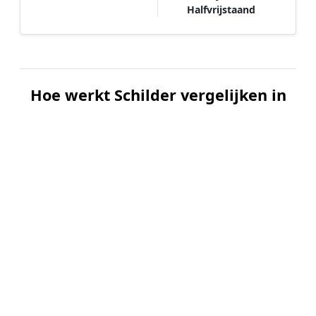
Halfvrijstaand
Hoe werkt Schilder vergelijken in
Aarle-Rixtel?
📝
1. Plaats uw aanvraag
Vul uw wensen in en beschrijf kort welk
schilderwerk u wilt laten uitvoeren. Dit is 100%
gratis en vrijblijvend.