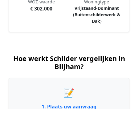
WOZ-waarde
Woningtype
€ 302.000
Vrijstaand-Dominant
(Buitenschilderwerk &
Dak)
Hoe werkt Schilder vergelijken in
Blijham?
📝
1. Plaats uw aanvraag
Vul uw wensen in en beschrijf kort welk
schilderwerk u wilt laten uitvoeren. Dit is 100%
gratis en vrijblijvend.