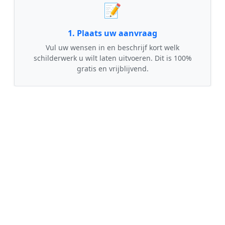
📝
1. Plaats uw aanvraag
Vul uw wensen in en beschrijf kort welk
schilderwerk u wilt laten uitvoeren. Dit is 100%
gratis en vrijblijvend.
🤝
2. Ontvang offertes
Kom in contact met maximaal 3 erkende en
gecontroleerde schilders uit regio Haule.
💰