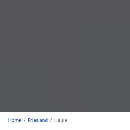
Home
Friesland
Haule