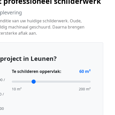
t professioneel schilderwerk
oplevering
onditie van uw huidige schilderwerk. Oude,
vuldig machinaal geschuurd. Daarna brengen
ersterke aflak aan.
project in Leunen?
Te schilderen oppervlak:
60
m²
00 /
10 m²
200 m²
0 /
,00