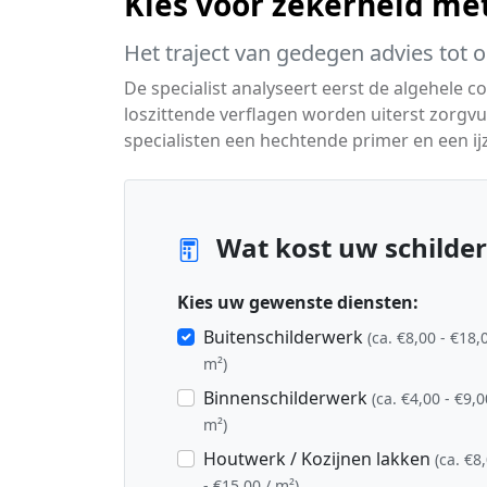
Kies voor zekerheid me
Het traject van gedegen advies tot 
De specialist analyseert eerst de algehele c
loszittende verflagen worden uiterst zorg
specialisten een hechtende primer en een ijz
Wat kost uw schilder
Kies uw gewenste diensten:
Buitenschilderwerk
(ca. €8,00 - €18,
m²)
Binnenschilderwerk
(ca. €4,00 - €9,0
m²)
Houtwerk / Kozijnen lakken
(ca. €8
- €15,00 / m²)