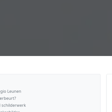
regio Leunen
derbeurt?
l schilderwerk