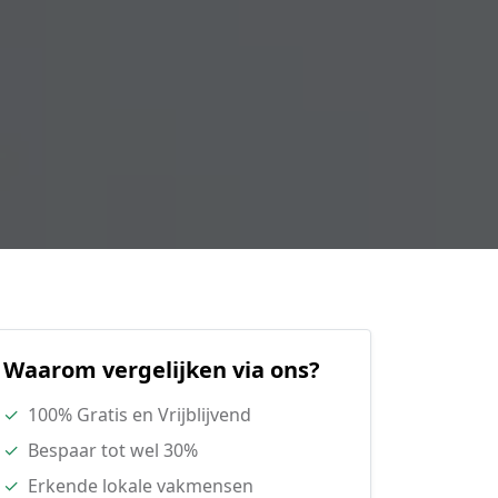
Waarom vergelijken via ons?
✓
100% Gratis en Vrijblijvend
✓
Bespaar tot wel 30%
✓
Erkende lokale vakmensen