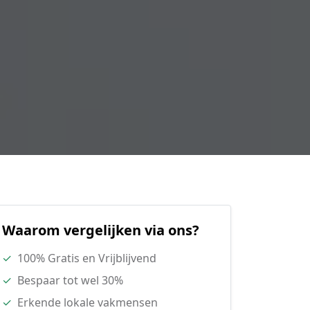
Waarom vergelijken via ons?
✓
100% Gratis en Vrijblijvend
✓
Bespaar tot wel 30%
✓
Erkende lokale vakmensen