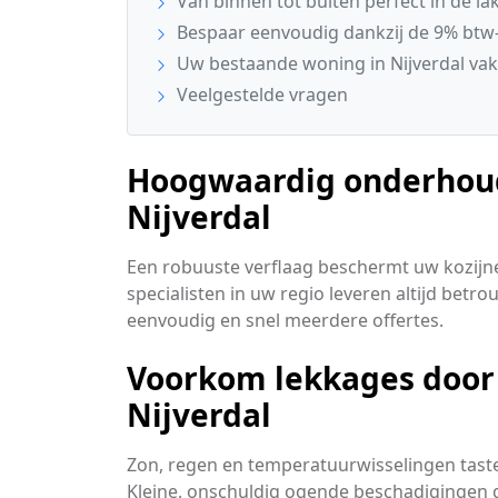
Van binnen tot buiten perfect in de la
Bespaar eenvoudig dankzij de 9% btw-
Uw bestaande woning in Nijverdal vak
Veelgestelde vragen
Hoogwaardig onderhoud 
Nijverdal
Een robuuste verflaag beschermt uw kozijn
specialisten in uw regio leveren altijd betr
eenvoudig en snel meerdere offertes.
Voorkom lekkages door 
Nijverdal
Zon, regen en temperatuurwisselingen tast
Kleine, onschuldig ogende beschadigingen g