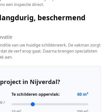
ns een inspectie direct.
langdurig, beschermend
ovatie
conditie van uw huidige schilderwerk. De vakman zorgt
rdat de verf erop gaat. Daarna brengen specialisten
ak aan.
roject in Nijverdal?
Te schilderen oppervlak:
60
m²
00 /
10 m²
200 m²